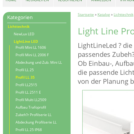
Startseite
»
Katalog
»
Lichttechnik
Kategorien
Lichttechnik
Light Line Pro
NewLux LED
LightLine LED
LightLineLed ? die
Profil Mini LL 1606
passendes Zubeh?
Profil Mini LL 2006 F
Ob Einbau-, Aufba
Abdeckung und Zub. Mini LL
Profil LL 25
die passende Licht
Profil LL 35
von der Planung b
Profil LL2515
Profil LL 2511 E
Profil Multi LL2509
Aufbau Trafoprofil
Zubeh?r Profilserie LL
Abdeckung Profilserie LL
Profil LL 25 IP68