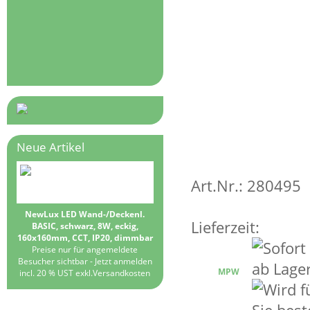
Neue Artikel
Art.Nr.: 280495
NewLux LED Wand-/Deckenl.
Lieferzeit:
BASIC, schwarz, 8W, eckig,
160x160mm, CCT, IP20, dimmbar
Preise nur für angemeldete
Besucher sichtbar -
Jetzt anmelden
MPW
incl. 20 % UST exkl.
Versandkosten