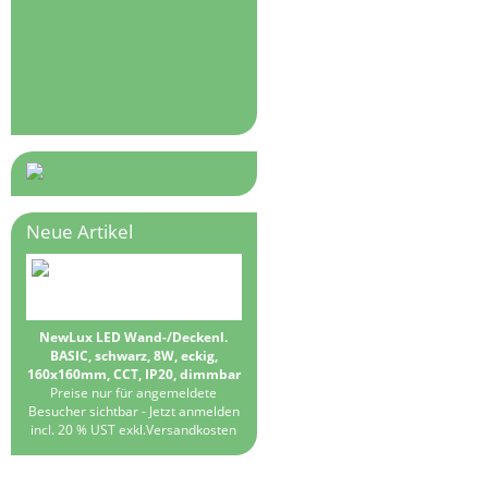
Neue Artikel
NewLux LED Wand-/Deckenl.
BASIC, schwarz, 8W, eckig,
160x160mm, CCT, IP20, dimmbar
Preise nur für angemeldete
Besucher sichtbar -
Jetzt anmelden
incl. 20 % UST exkl.
Versandkosten