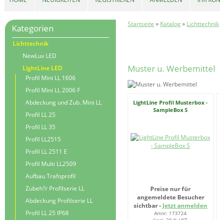
Startseite
»
Katalog
»
Lichttechnik
Kategorien
Lichttechnik
NewLux LED
Muster u. Werbemittel
LightLine LED
Profil Mini LL 1606
Profil Mini LL 2006 F
Abdeckung und Zub. Mini LL
LightLine Profil Musterbox -
SampleBox S
Profil LL 25
Profil LL 35
Profil LL2515
Profil LL 2511 E
Profil Multi LL2509
Aufbau Trafoprofil
Zubeh?r Profilserie LL
Preise nur für
angemeldete Besucher
Abdeckung Profilserie LL
sichtbar -
Jetzt anmelden
Profil LL 25 IP68
Artnr: 173724