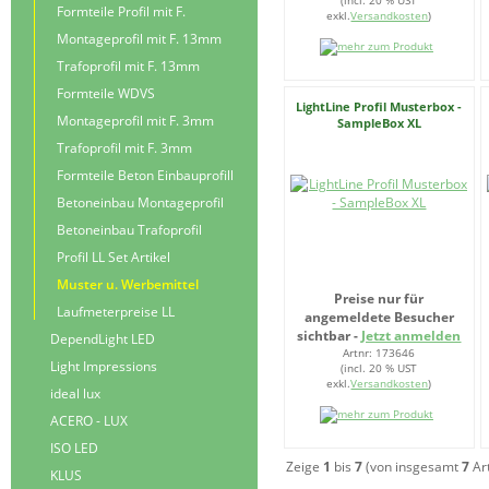
(incl. 20 % UST
Formteile Profil mit F.
exkl.
Versandkosten
)
Montageprofil mit F. 13mm
Trafoprofil mit F. 13mm
Formteile WDVS
LightLine Profil Musterbox -
Montageprofil mit F. 3mm
SampleBox XL
Trafoprofil mit F. 3mm
Formteile Beton Einbauprofill
Betoneinbau Montageprofil
Betoneinbau Trafoprofil
Profil LL Set Artikel
Muster u. Werbemittel
Preise nur für
Laufmeterpreise LL
angemeldete Besucher
sichtbar -
Jetzt anmelden
DependLight LED
Artnr: 173646
Light Impressions
(incl. 20 % UST
exkl.
Versandkosten
)
ideal lux
ACERO - LUX
ISO LED
Zeige
1
bis
7
(von insgesamt
7
Art
KLUS