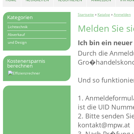
Startseite
»
Katalog
»
Anmelden
Kategorien
Melden Sie si
Lichttechnik
Abverkauf
Ich bin ein neu
und Design
Durch die Anmeldu
Kostenersparnis
Gro�handelskondit
berechnen
Und so funktionier
1. Anmeldeformula
ist die UID Numm
2. Bitte senden S
kontakt@mpw.at
3. Nach Pr�fung 