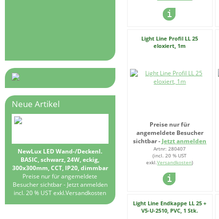
Light Line Profil LL 25
eloxiert, 1m
Neue Artikel
Preise nur für
angemeldete Besucher
sichtbar -
Jetzt anmelden
Artnr: 280407
NewLux LED Wand-/Deckenl.
(incl. 20 % UST
BASIC, schwarz, 24W, eckig,
exkl.
Versandkosten
)
300x300mm, CCT, IP20, dimmbar
Preise nur für angemeldete
Besucher sichtbar -
Jetzt anmelden
incl. 20 % UST exkl.
Versandkosten
Light Line Endkappe LL 25 +
V5-U-2510, PVC, 1 Stk.