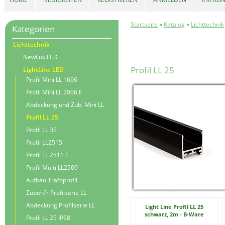
Startseite
»
Katalog
»
Lichttechnik
Kategorien
Lichttechnik
NewLux LED
Profil LL 25
LightLine LED
Profil Mini LL 1606
Profil Mini LL 2006 F
Abdeckung und Zub. Mini LL
Profil LL 25
Profil LL 35
Profil LL2515
Profil LL 2511 E
Profil Multi LL2509
Aufbau Trafoprofil
Zubeh?r Profilserie LL
Abdeckung Profilserie LL
Light Line Profil LL 25
schwarz, 2m - B-Ware
Profil LL 25 IP68