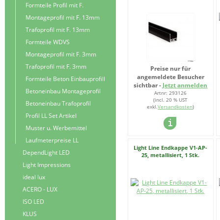
Formteile Profil mit F.
Montageprofil mit F. 13mm
Trafoprofil mit F. 13mm
Formteile WDVS
Montageprofil mit F. 3mm
Trafoprofil mit F. 3mm
Preise nur für
angemeldete Besucher
Formteile Beton Einbauprofill
sichtbar -
Jetzt anmelden
Betoneinbau Montageprofil
Artnr: 293126
(incl. 20 % UST
Betoneinbau Trafoprofil
exkl.
Versandkosten
)
Profil LL Set Artikel
Muster u. Werbemittel
Laufmeterpreise LL
Light Line Endkappe V1-AP-
DependLight LED
25, metallisiert, 1 Stk.
Light Impressions
ideal lux
ACERO - LUX
ISO LED
KLUS