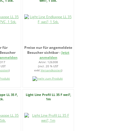
VC, 1 Stk.
wei?, 1 Stk.
r für
Preise nur für angemeldete
Besucher
Besucher sichtbar -
Jetzt
t anmelden
anmelden
6317
Artnr: 126308
% UST
(incl. 20 % UST
kosten
)
exkl.
Versandkosten
)
ppe LL 35 F,
Light Line Profil LL 35 F wei?,
tk.
1m