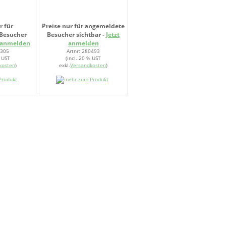
r für
Preise nur für angemeldete
Besucher
Besucher sichtbar -
Jetzt
t anmelden
anmelden
6305
Artnr: 280493
% UST
(incl. 20 % UST
kosten
)
exkl.
Versandkosten
)