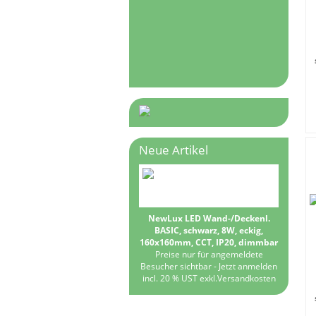
Neue Artikel
NewLux LED Wand-/Deckenl.
BASIC, schwarz, 8W, eckig,
160x160mm, CCT, IP20, dimmbar
Preise nur für angemeldete
Besucher sichtbar -
Jetzt anmelden
incl. 20 % UST exkl.
Versandkosten