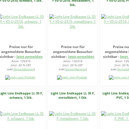
+ V5-U-2510, schwarz, 1 Stk.
+ V5-U-2510, metallisiert, 1
+ V5-U-2510, P
Stk.
Preise nur für
Preise nur für
Preise nu
angemeldete Besucher
angemeldete Besucher
angemeldete 
sichtbar -
Jetzt anmelden
sichtbar -
Jetzt anmelden
sichtbar -
Jetz
Artnr: 126319
Artnr: 126318
Artnr: 12
(incl. 20 % UST
(incl. 20 % UST
(incl. 20 
exkl.
Versandkosten
)
exkl.
Versandkosten
)
exkl.
Versand
Light Line Endkappe LL 35 F,
Light Line Endkappe LL 35 F,
Light Line Endka
schwarz, 1 Stk.
metallisiert, 1 Stk.
PVC, 1 S