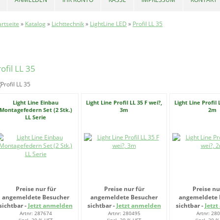
artseite
»
Katalog
»
Lichttechnik
»
LightLine LED
»
Profil LL 35
ofil LL 35
Light Line Einbau
Light Line Profil LL 35 F wei?,
Light Line Profil 
Montagefedern Set (2 Stk.)
3m
2m
LL Serie
Preise nur für
Preise nur für
Preise nu
angemeldete Besucher
angemeldete Besucher
angemeldete 
sichtbar -
Jetzt anmelden
sichtbar -
Jetzt anmelden
sichtbar -
Jetz
Artnr: 287674
Artnr: 280495
Artnr: 28