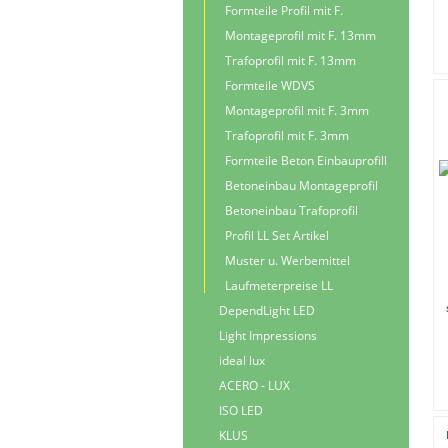
Formteile Profil mit F.
Montageprofil mit F. 13mm
Trafoprofil mit F. 13mm
Formteile WDVS
Montageprofil mit F. 3mm
Trafoprofil mit F. 3mm
Formteile Beton Einbauprofill
Betoneinbau Montageprofil
Betoneinbau Trafoprofil
Profil LL Set Artikel
Muster u. Werbemittel
Laufmeterpreise LL
DependLight LED
Light Impressions
ideal lux
ACERO - LUX
ISO LED
KLUS