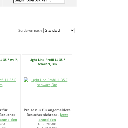
Sortieren nach:
LL 35 F wei?,
Light Line Profil LL 35 F
schwarz, 3m
r für
Preise nur für angemeldete
Besucher
Besucher sichtbar -
Jetzt
t anmelden
anmelden
0494
Artnr: 280488