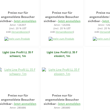
Preise nur für
Preise nur für
Preise nu
angemeldete Besucher
angemeldete Besucher
angemeldete 
sichtbar -
Jetzt anmelden
sichtbar -
Jetzt anmelden
sichtbar -
Jetz
Artnr: 126307
Artnr: 126306
Artnr: 12
(incl. 20 % UST
(incl. 20 % UST
(incl. 20 
exkl.
Versandkosten
)
exkl.
Versandkosten
)
exkl.
Versand
Light Line Profil LL 35 F
Light Line Profil LL 35 F
schwarz, 1m
eloxiert, 1m
Preise nur für
Preise nur für
angemeldete Besucher
angemeldete Besucher
sichtbar -
Jetzt anmelden
sichtbar -
Jetzt anmelden
Artnr: 280486
Artnr: 280480