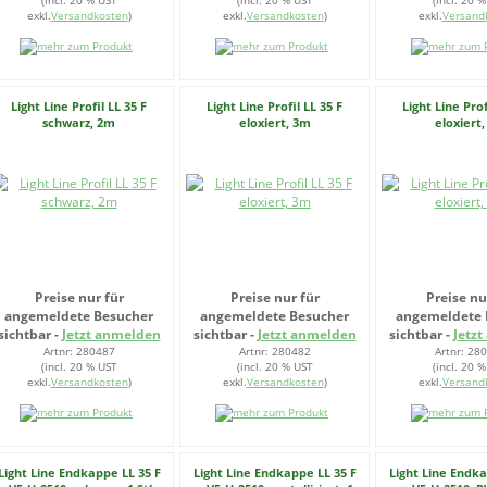
(incl. 20 % UST
(incl. 20 % UST
(incl. 20 
exkl.
Versandkosten
)
exkl.
Versandkosten
)
exkl.
Versand
Light Line Profil LL 35 F
Light Line Profil LL 35 F
Light Line Prof
schwarz, 2m
eloxiert, 3m
eloxiert
Preise nur für
Preise nur für
Preise nu
angemeldete Besucher
angemeldete Besucher
angemeldete 
sichtbar -
Jetzt anmelden
sichtbar -
Jetzt anmelden
sichtbar -
Jetz
Artnr: 280487
Artnr: 280482
Artnr: 28
(incl. 20 % UST
(incl. 20 % UST
(incl. 20 
exkl.
Versandkosten
)
exkl.
Versandkosten
)
exkl.
Versand
Light Line Endkappe LL 35 F
Light Line Endkappe LL 35 F
Light Line Endka