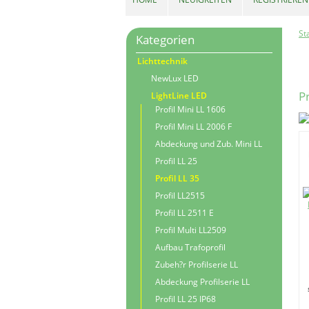
St
Kategorien
Lichttechnik
NewLux LED
Pr
LightLine LED
Profil Mini LL 1606
Profil Mini LL 2006 F
Abdeckung und Zub. Mini LL
Profil LL 25
Profil LL 35
Profil LL2515
Profil LL 2511 E
Profil Multi LL2509
Aufbau Trafoprofil
Zubeh?r Profilserie LL
Abdeckung Profilserie LL
Profil LL 25 IP68