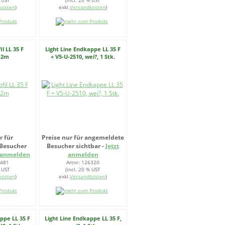
% UST
(incl. 20 % UST
kosten
)
exkl.
Versandkosten
)
il LL 35 F
Light Line Endkappe LL 35 F
, 2m
+ V5-U-2510, wei?, 1 Stk.
r für
Preise nur für angemeldete
Besucher
Besucher sichtbar -
Jetzt
t anmelden
anmelden
0481
Artnr: 126320
% UST
(incl. 20 % UST
kosten
)
exkl.
Versandkosten
)
ppe LL 35 F
Light Line Endkappe LL 35 F,