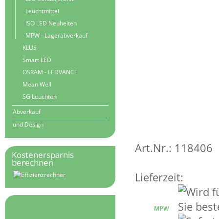
Leuchtmittel
ISO LED Neuheiten
MPW - Lagerabverkauf
KLUS
Smart LED
OSRAM - LEDVANCE
Mean Well
SG Leuchten
Abverkauf
und Design
Art.Nr.: 118406
Kostenersparnis
berechnen
Lieferzeit:
MPW