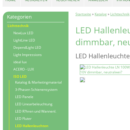
Startseite
»
Katalog
»
Lichttechnik
Kategorien
Lichttechnik
LED Hallenleu
NewLux LED
dimmbar, neu
LightLine LED
DependLight LED
LED Hallenleuchte
Light Impressions
ideal lux
ACERO - LUX
ISO LED
Katalog & Marketingmaterial
3-Phasen Schienensystem
LED Panele
LED Linearbeleuchtung
LED R?hren und Wannenl.
LED Fluter
LED Hallenleuchten