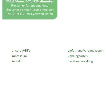
300x300mm, CCT, IP20, dimmbar
Preise nur für angemeldete
Besucher sichtbar -
Jetzt anmelden
incl. 20 % UST exkl.
Versandkosten
MEHR ÜBER...
INFORMATIONEN
Unsere AGB's
Liefer- und Versandkosten
Impressum
Zahlungsarten
Kontakt
Serviceabwicklung