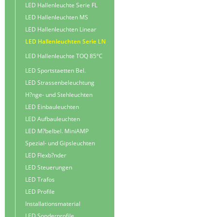
LED Hallenleuchte Serie FL
LED Hallenleuchten MS
LED Hallenleuchten Linear
LED Hallenleuchten Serie LN
LED Hallenleuchte TOQ 85°C
LED Sportstaetten Bel.
LED Strassenbeleuchtung
H?nge- und Stehleuchten
LED Einbauleuchten
LED Aufbauleuchten
LED M?belbel. MiniAMP
Spezial- und Gipsleuchten
LED Flexb?nder
LED Steuerungen
LED Trafos
LED Profile
Installationsmaterial
LED Sonderprofile