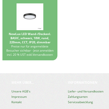
NewLux LED Wand-/Deckenl.
BASIC, schwarz, 18W, rund,
220mm, CCT, IP20, dimmbar
Preise nur für angemeldete
Besucher sichtbar -
Jetzt anmelden
incl. 20 % UST exkl.
Versandkosten
MEHR ÜBER...
INFORMATIONEN
Unsere AGB's
Liefer- und Versandkosten
Impressum
Zahlungsarten
Kontakt
Serviceabwicklung