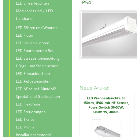
IP54
LED Linearleuchten
Modulares und k. LED
Lichtband.
LED R?hren und Wannenl.
LED Fluter
LED Hallenleuchten
LED Sportstaetten Bel.
LED Strassenbeleuchtung
H?nge- und Stehleuchten
LED Einbauleuchten
LED Aufbauleuchten
Neue Artikel
LED M?belbel. MiniAMP
Spezial- und Gipsleuchten
LED Wannenleuchte SL
150cm, IP66, mit HF-Sensor,
LED Flexb?nder
PowerSwitch 36-57W,
LED Steuerungen
140lm/W, 4000K.
LED Trafos
LED Profile
Installationsmaterial