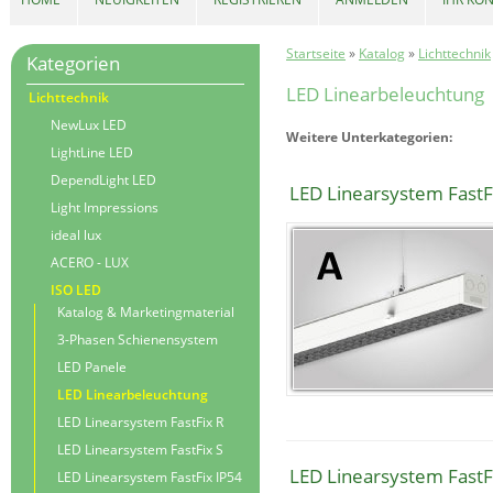
Startseite
»
Katalog
»
Lichttechnik
Kategorien
LED Linearbeleuchtung
Lichttechnik
NewLux LED
Weitere Unterkategorien:
LightLine LED
DependLight LED
LED Linearsystem FastF
Light Impressions
ideal lux
ACERO - LUX
ISO LED
Katalog & Marketingmaterial
3-Phasen Schienensystem
LED Panele
LED Linearbeleuchtung
LED Linearsystem FastFix R
LED Linearsystem FastFix S
LED Linearsystem FastF
LED Linearsystem FastFix IP54