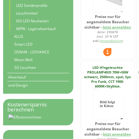
LED Sonderprofile
Leuchtmittel
Preise nur für
ISO LED Neuheiten
angemeldete Besucher
sichtbar -
Jetzt anmelden
MPW - Lagerabverkauf
Artnr: 295878
KLUS
(incl. 20 % UST
exkl.
Versandkosten
)
Smart LED
OSRAM - LEDVANCE
Mean Well
SG Leuchten
LED H?ngeleuchte
PROLAMP40ID 70W+50W
schwarz, 2500mm, opal, Sys-
Abverkauf
Pro Funk, CCT 1900-
und Design
6000K+Skyblue.
Kostenersparnis
berechnen
Preise nur für
angemeldete Besucher
sichtbar -
Jetzt anmelden
Artnr: 293751