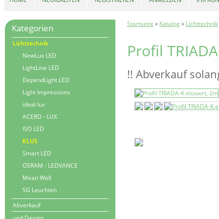
Startseite
»
Katalog
»
Lichttechnik
Kategorien
Lichttechnik
Profil TRIADA
NewLux LED
LightLine LED
!! Abverkauf solang
DependLight LED
Light Impressions
ideal lux
ACERO - LUX
ISO LED
KLUS
Smart LED
OSRAM - LEDVANCE
Mean Well
SG Leuchten
Abverkauf
und Design