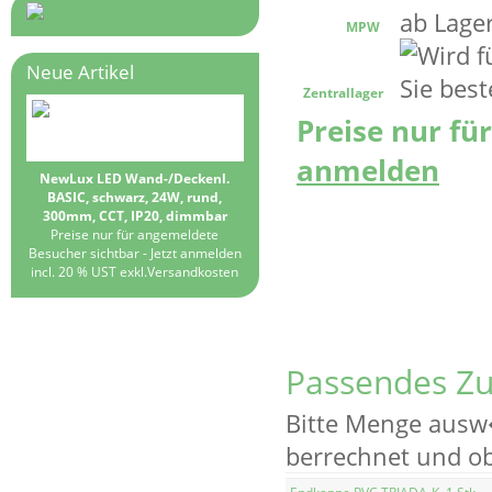
MPW
Neue Artikel
Zentrallager
Preise nur fü
anmelden
NewLux LED Wand-/Deckenl.
BASIC, schwarz, 24W, rund,
300mm, CCT, IP20, dimmbar
Preise nur für angemeldete
Besucher sichtbar -
Jetzt anmelden
incl. 20 % UST exkl.
Versandkosten
Passendes Z
Bitte Menge ausw
berrechnet und ob