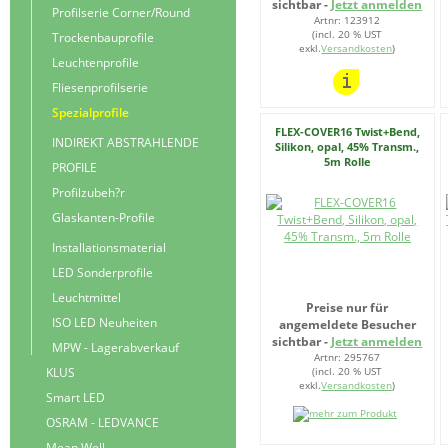
sichtbar -
Jetzt anmelden
Profilserie Corner/Round
Artnr: 123912
(incl. 20 % UST
Trockenbauprofile
exkl.
Versandkosten
)
Leuchtenprofile
Fliesenprofilserie
Spezialprofile
FLEX-COVER16 Twist+Bend,
INDIREKT ABSTRAHLENDE
Silikon, opal, 45% Transm.,
5m Rolle
PROFILE
Profilzubeh?r
Glaskanten-Profile
Installationsmaterial
LED Sonderprofile
Leuchtmittel
Preise nur für
ISO LED Neuheiten
angemeldete Besucher
sichtbar -
Jetzt anmelden
MPW - Lagerabverkauf
Artnr: 295767
KLUS
(incl. 20 % UST
exkl.
Versandkosten
)
Smart LED
OSRAM - LEDVANCE
Mean Well