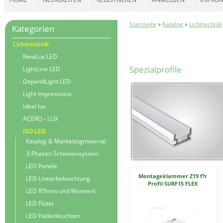
Startseite
»
Katalog
»
Lichttechnik
Kategorien
Lichttechnik
NewLux LED
Spezialprofile
LightLine LED
DependLight LED
Light Impressions
ideal lux
ACERO - LUX
ISO LED
Katalog & Marketingmaterial
3-Phasen Schienensystem
LED Panele
Montageklammer Z19 f?r
LED Linearbeleuchtung
Profil SURF15 FLEX
LED R?hren und Wannenl.
LED Fluter
LED Hallenleuchten