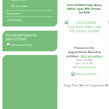
FLEX-COVER10 Twist+Bend,
SG Leuchten
Silikon, opal, 45% Transm.,
5m Rolle
Abverkauf
und Design
Kostenersparnis
berechnen
Preise nur für
angemeldete Besucher
sichtbar -
Jetzt anmelden
Artnr: 295688
(incl. 20 % UST
exkl.
Versandkosten
)
Zeige
1
bis
16
(von insgesamt
16