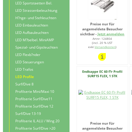
LED Sportstaetten Bel.
LED Strassenbeleuchtung
H?nge- und Stehleuchten
Preise nur für
LED Einbauleuchten
angemeldete Besucher
LED Aufbauleuchten
sichtbar -
Jetzt anmelden
Artnr: 124804
LED M?belbel. MiniAMP
(incl. 20 % UST
Spezial- und Gipsleuchten
exkl.
Versandkosten
)
LED Flexb?nder
LED Steuerungen
LED Trafos
Endkappe EC 60 f?r Profil
SURF15 FLEX, 1 STK
LED Profile
Surf/Dive 8
Profilserie Mini/Maxi 10
Profilserie Surf/Dive11
Profilserie Surf/Dive 12
Surf/Dive 13-19
Profilserie IL ALU / Wing 20
Preise nur für
Profilserie Surf/Dive >20
angemeldete Besucher