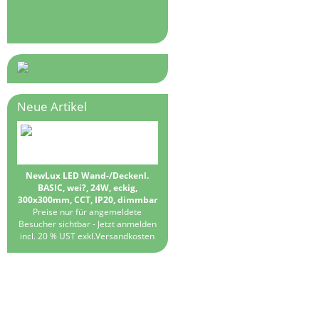
Neue Artikel
NewLux LED Wand-/Deckenl.
BASIC, wei?, 24W, eckig,
300x300mm, CCT, IP20, dimmbar
Preise nur für angemeldete
Besucher sichtbar -
Jetzt anmelden
incl. 20 % UST exkl.
Versandkosten
MEHR ÜBER...
INFORMATIONEN