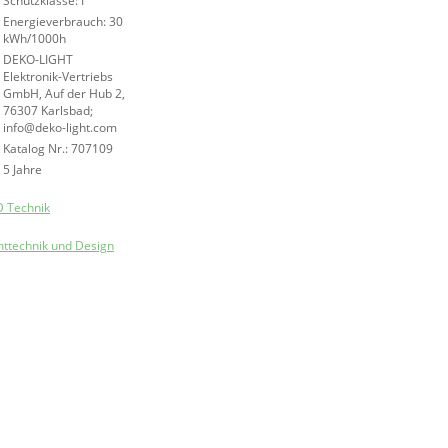
Schutzklasse: I
Energieverbrauch: 30
kWh/1000h
DEKO-LIGHT
Elektronik-Vertriebs
GmbH, Auf der Hub 2,
76307 Karlsbad;
info@deko-light.com
Katalog Nr.: 707109
5 Jahre
 Technik
ttechnik und Design