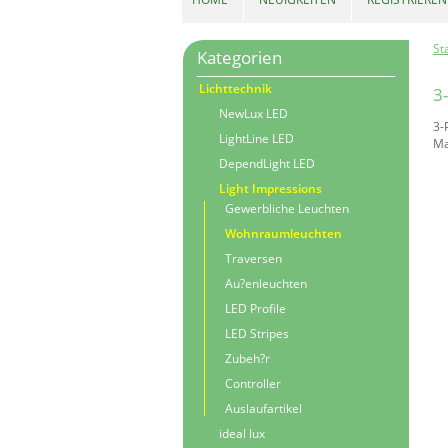
St
Kategorien
Lichttechnik
3
NewLux LED
3-
LightLine LED
Ma
DependLight LED
Light Impressions
Gewerbliche Leuchten
Wohnraumleuchten
Traversen
Au?enleuchten
LED Profile
LED Stripes
Zubeh?r
Controller
Auslaufartikel
ideal lux