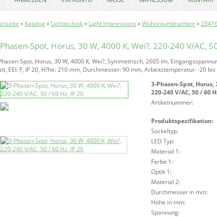
artseite
»
Katalog
»
Lichttechnik
»
Light Impressions
»
Wohnraumleuchten
»
2841
-Phasen-Spot, Horus, 30 W, 4000 K, Wei?, 220-240 V/AC, 50 
Phasen-Spot, Horus, 30 W, 4000 K, Wei?, Symmetrisch, 2605 lm, Eingangsspannun
tt, EEI: F, IP 20, H?he: 210 mm, Durchmesser: 90 mm, Arbeitstemperatur: -20 bis
3-Phasen-Spot, Horus, 
220-240 V/AC, 50 / 60 H
Artikelnummer:
Produktspezifikation:
Sockeltyp:
LED Typ:
Material 1:
Farbe 1:
Optik 1:
Material 2:
Durchmesser in mm:
Höhe in mm:
Spannung: