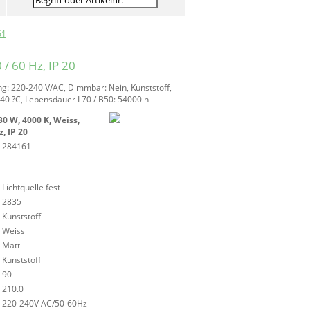
61
/ 60 Hz, IP 20
g: 220-240 V/AC, Dimmbar: Nein, Kunststoff,
 40 ?C, Lebensdauer L70 / B50: 54000 h
30 W, 4000 K, Weiss,
z, IP 20
284161
Lichtquelle fest
2835
Kunststoff
Weiss
Matt
Kunststoff
90
210.0
220-240V AC/50-60Hz