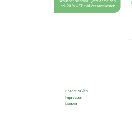
Besucher sichtbar -
Jetzt anmelden
incl. 20 % UST exkl.
Versandkosten
MEHR ÜBER...
Unsere AGB's
Impressum
Kontakt