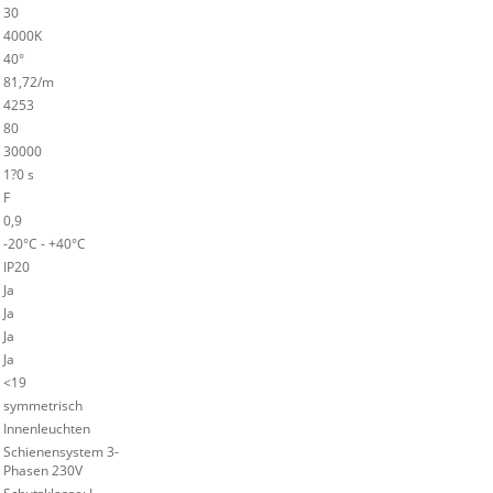
30
4000K
40°
81,72/m
4253
80
30000
1?0 s
F
0,9
-20°C - +40°C
IP20
Ja
Ja
Ja
Ja
<19
symmetrisch
Innenleuchten
Schienensystem 3-
Phasen 230V