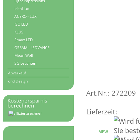
Light Impressions
ideal lux
ACERO - LUX
ISO LED
KLUS
Smart LED
OSRAM - LEDVANCE
Mean Well
SG Leuchten
Abverkauf
und Design
Art.Nr.: 272209
Kostenersparnis
berechnen
Lieferzeit:
MPW