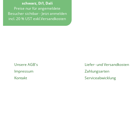
schwarz, D/I, Dali
Preise nur für angemeldete
Besucher sichtbar -
Jetzt anmelden
incl. 20 % UST exkl.
Versandkosten
MEHR ÜBER...
INFORMATIONEN
Unsere AGB's
Liefer- und Versandkosten
Impressum
Zahlungsarten
Kontakt
Serviceabwicklung