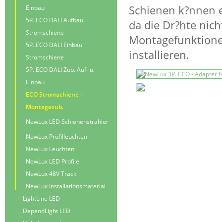
Schienen k?nnen e
Einbau
5P. ECO DALI Aufbau
da die Dr?hte nic
Stromschiene
Montagefunktionen
5P. ECO DALI Einbau
installieren.
Stromschiene
5P. ECO DALI Zub. Auf- u.
Einbau
ECO Stromschiene -
Montagezub.
NewLux LED Schienenstrahler
NewLux Profilleuchten
NewLux Leuchten
NewLux LED Profile
NewLux 48V Track
NewLux Installationsmaterial
LightLine LED
DependLight LED