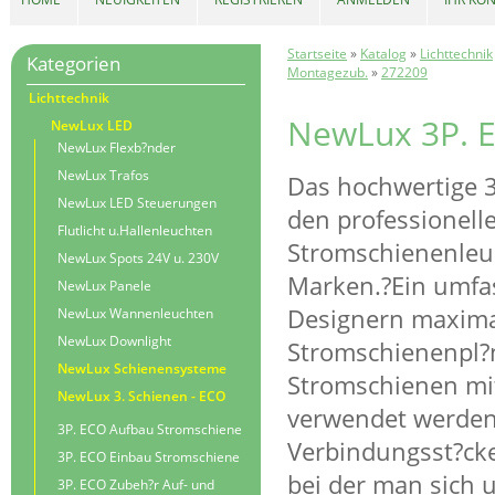
Startseite
»
Katalog
»
Lichttechnik
Kategorien
Montagezub.
»
272209
Lichttechnik
NewLux 3P. E
NewLux LED
NewLux Flexb?nder
NewLux Trafos
Das hochwertige 
NewLux LED Steuerungen
den professionell
Flutlicht u.Hallenleuchten
Stromschienenleu
NewLux Spots 24V u. 230V
Marken.?Ein umfa
NewLux Panele
Designern maximale
NewLux Wannenleuchten
NewLux Downlight
Stromschienenpl?n
NewLux Schienensysteme
Stromschienen mi
NewLux 3. Schienen - ECO
verwendet werden.
3P. ECO Aufbau Stromschiene
Verbindungsst?cke 
3P. ECO Einbau Stromschiene
bei der man sich
3P. ECO Zubeh?r Auf- und