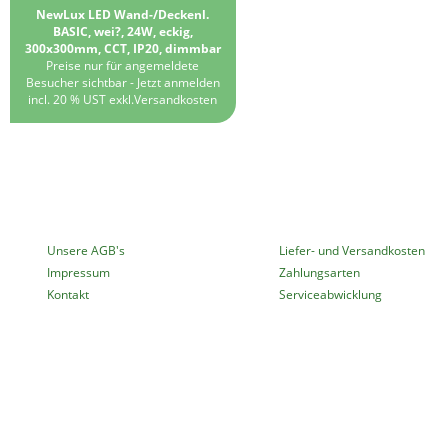
NewLux LED Wand-/Deckenl.
BASIC, wei?, 24W, eckig,
300x300mm, CCT, IP20, dimmbar
Preise nur für angemeldete
Besucher sichtbar -
Jetzt anmelden
incl. 20 % UST exkl.
Versandkosten
MEHR ÜBER...
INFORMATIONEN
Unsere AGB's
Liefer- und Versandkosten
Impressum
Zahlungsarten
Kontakt
Serviceabwicklung