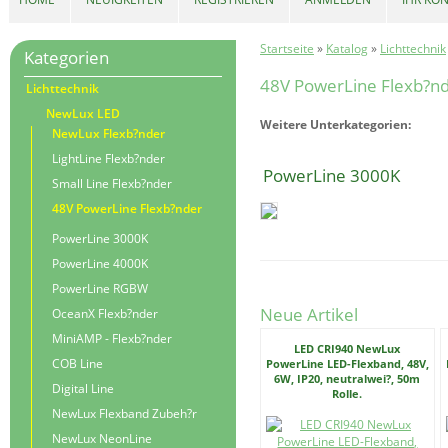
Startseite
»
Katalog
»
Lichttechnik
Kategorien
48V PowerLine Flexb?n
Lichttechnik
NewLux LED
Weitere Unterkategorien:
NewLux Flexb?nder
LightLine Flexb?nder
PowerLine 3000K
Small Line Flexb?nder
48V PowerLine Flexb?nder
PowerLine 3000K
PowerLine 4000K
PowerLine RGBW
Neue Artikel
OceanX Flexb?nder
MiniAMP - Flexb?nder
LED CRI940 NewLux
COB Line
PowerLine LED-Flexband, 48V,
6W, IP20, neutralwei?, 50m
Digital Line
Rolle.
NewLux Flexband Zubeh?r
NewLux NeonLine