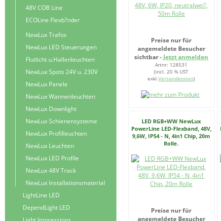
48V COB Line
ECOLine Flexb?nder
NewLux Trafos
Preise nur für
NewLux LED Steuerungen
angemeldete Besucher
sichtbar -
Jetzt anmelden
Flutlicht u.Hallenleuchten
Artnr: 128531
NewLux Spots 24V u. 230V
(incl. 20 % UST
exkl.
Versandkosten
)
NewLux Panele
NewLux Wannenleuchten
NewLux Downlight
NewLux Schienensysteme
LED RGB+WW NewLux
PowerLine LED-Flexband, 48V,
NewLux Profilleuchten
9,6W, IP54 - N, 4in1 Chip, 20m
Rolle.
NewLux Leuchten
NewLux LED Profile
NewLux 48V Track
NewLux Installationsmaterial
LightLine LED
DependLight LED
Preise nur für
angemeldete Besucher
Light Impressions