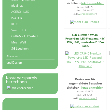
sichtbar -
Jetzt anmelden
ideal lux
Artnr: 128579
(incl. 20 % UST
ACERO - LUX
exkl.
Versandkosten
)
ISO LED
KLUS
Smart LED
LED CRI940 NewLux
OSRAM - LEDVANCE
PowerLine LED-Flexband, 48V,
Mean Well
15W, IP68, neutralwei?, 10m
Rolle.
SG Leuchten
Abverkauf
und Design
Kostenersparnis
Preise nur für
berechnen
angemeldete Besucher
sichtbar -
Jetzt anmelden
Artnr: 128572
(incl. 20 % UST
exkl.
Versandkosten
)