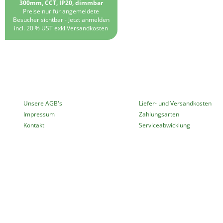
300mm, CCT, IP20, dimmbar
Preise nur für angemeldete
Besucher sichtbar -
Jetzt anmelden
incl. 20 % UST exkl.
Versandkosten
MEHR ÜBER...
INFORMATIONEN
Unsere AGB's
Liefer- und Versandkosten
Impressum
Zahlungsarten
Kontakt
Serviceabwicklung