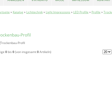
artseite
»
Katalog
»
Lichttechnik
»
Light Impressions
»
LED Profile
»
Profile
»
Trock
rockenbau-Profil
eige
0
bis
0
(von insgesamt
0
Artikeln)