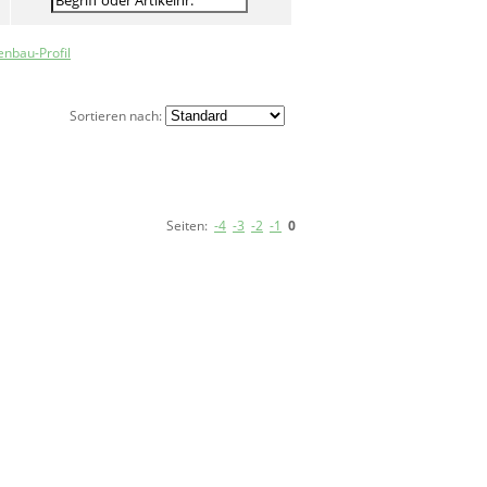
enbau-Profil
Sortieren nach:
Seiten:
-4
-3
-2
-1
0