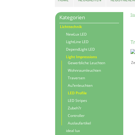
St
Kategorien
Lichttechnik
NewLux LED
T
LightLine LED
DependLight LED
Light Impressions
Z
Gewerbliche Leuchten
Wohnraumleuchten
Traversen
Au?enleuchten
LED Profile
LED Stripes
Zubeh?r
Controller
Auslaufartikel
ideal lux