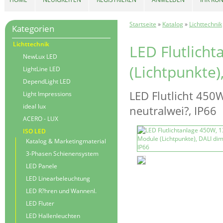
Startseite
»
Katalog
»
Lichttechnik
Kategorien
Lichttechnik
LED Flutlich
NewLux LED
(Lichtpunkte)
LightLine LED
DependLight LED
LED Flutlicht 450
Light Impressions
ideal lux
neutralwei?, IP66
ACERO - LUX
ISO LED
Katalog & Marketingmaterial
3-Phasen Schienensystem
LED Panele
LED Linearbeleuchtung
LED R?hren und Wannenl.
LED Fluter
LED Hallenleuchten