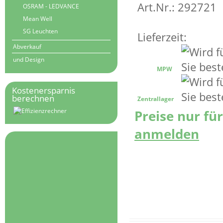
Art.Nr.: 292721
OSRAM - LEDVANCE
Mean Well
SG Leuchten
Lieferzeit:
Abverkauf
und Design
MPW
Kostenersparnis
berechnen
Zentrallager
Preise nur fü
anmelden