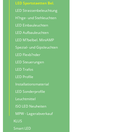
LED Sportstaetten Bel.
LED Strassenbeleuchtung
H?nge- und Stehleuchten
LED Einbauleuchten
LED Aufbauleuchten
LED M?belbel. MiniAMP
Spezial- und Gipsleuchten
LED Flexb?nder
LED Steuerungen
LED Trafos
LED Profile
Installationsmaterial
LED Sonderprofile
Leuchtmittel
ISO LED Neuheiten
MPW - Lagerabverkauf
KLUS
Smart LED