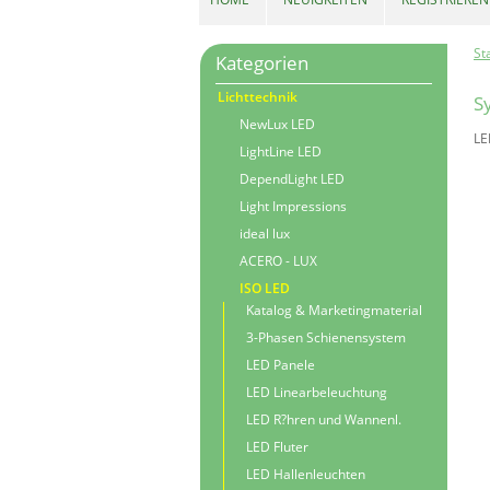
St
Kategorien
Lichttechnik
S
NewLux LED
LE
LightLine LED
DependLight LED
Light Impressions
ideal lux
ACERO - LUX
ISO LED
Katalog & Marketingmaterial
3-Phasen Schienensystem
LED Panele
LED Linearbeleuchtung
LED R?hren und Wannenl.
LED Fluter
LED Hallenleuchten