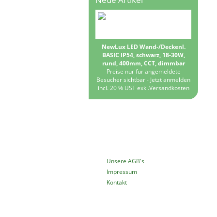
NewLux LED Wand-/Deckenl.
BASIC IP54, schwarz, 18-30W,
rund, 400mm, CCT, dimmbar
Preise nur für angemeldete
Besucher sichtbar -
Jetzt anmelden
incl. 20 % UST exkl.
Versandkosten
MEHR ÜBER...
Unsere AGB's
Impressum
Kontakt