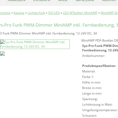
artseite
»
Katalog
»
Lichttechnik
»
ISO LED
»
LED M?belbel. MiniAMP
»
MiniAMP D
ys-Pro Funk PWM-Dimmer MiniAMP inkl. Fernbedienung, 
D Funk PWM-Dimmer MiniAMP inkl. Fernbedienung, 12-24V DC, 3A
MiniAMP PDF-Booklet D
Sys-Pro Funk PWM-Dim
Fernbedienung, 12-24V
Artikelnummer:
Produktspezifikation:
Material:
Farbe 1:
Höhe in mm:
Breite in mm:
Länge in mm:
Spannung:
Lichtleistung in Watt:
Umgebungstemperatur:
Schutzart: