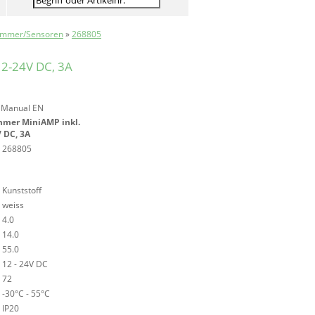
immer/Sensoren
»
268805
12-24V DC, 3A
EManual EN
mer MiniAMP inkl.
 DC, 3A
268805
Kunststoff
weiss
4.0
14.0
55.0
12 - 24V DC
72
-30°C - 55°C
IP20