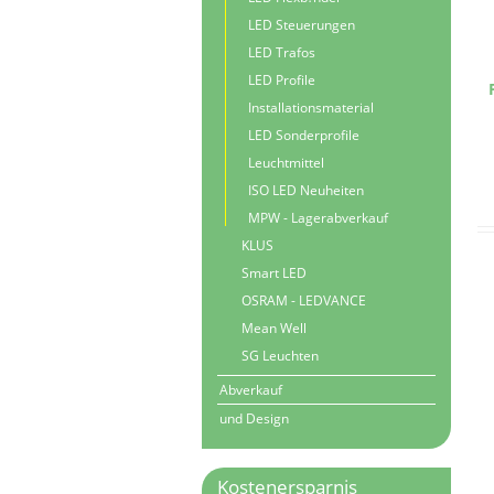
LED Steuerungen
LED Trafos
LED Profile
Installationsmaterial
LED Sonderprofile
Leuchtmittel
ISO LED Neuheiten
MPW - Lagerabverkauf
KLUS
Smart LED
OSRAM - LEDVANCE
Mean Well
SG Leuchten
Abverkauf
und Design
Kostenersparnis