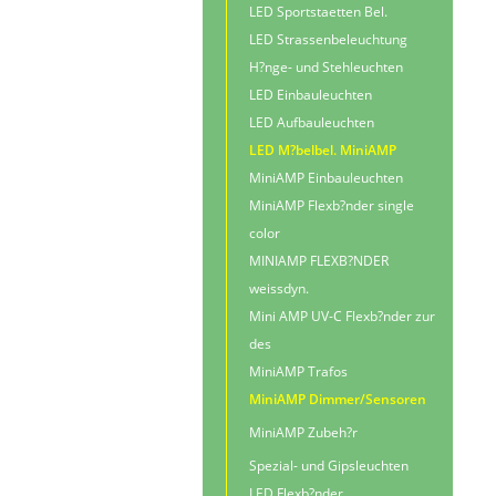
LED Sportstaetten Bel.
LED Strassenbeleuchtung
H?nge- und Stehleuchten
LED Einbauleuchten
LED Aufbauleuchten
LED M?belbel. MiniAMP
MiniAMP Einbauleuchten
MiniAMP Flexb?nder single
color
MINIAMP FLEXB?NDER
weissdyn.
Mini AMP UV-C Flexb?nder zur
des
MiniAMP Trafos
MiniAMP Dimmer/Sensoren
MiniAMP Zubeh?r
Spezial- und Gipsleuchten
LED Flexb?nder