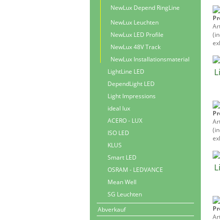
NewLux Depend RingLine
Pr
NewLux Leuchten
Ar
NewLux LED Profile
(i
exk
NewLux 48V Track
NewLux Installationsmaterial
L
LightLine LED
DependLight LED
Light Impressions
ideal lux
Pr
ACERO - LUX
Ar
(i
ISO LED
exk
KLUS
Smart LED
L
OSRAM - LEDVANCE
Mean Well
SG Leuchten
Pr
Abverkauf
Ar