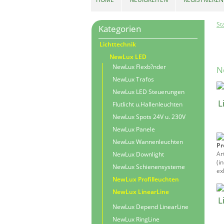
St
Kategorien
Lichttechnik
NewLux LED
NewLux Flexb?nder
N
NewLux Trafos
NewLux LED Steuerungen
L
Flutlicht u.Hallenleuchten
NewLux Spots 24V u. 230V
NewLux Panele
NewLux Wannenleuchten
Pr
Ar
NewLux Downlight
(i
NewLux Schienensysteme
exk
NewLux Profilleuchten
NewLux LinearLine
L
NewLux Depend LinearLine
NewLux RingLine