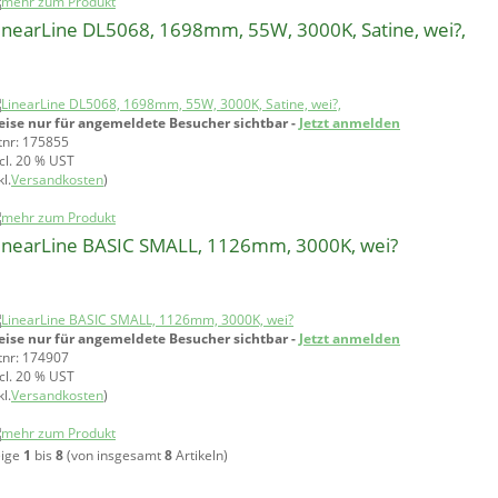
inearLine DL5068, 1698mm, 55W, 3000K, Satine, wei?,
eise nur für angemeldete Besucher sichtbar -
Jetzt anmelden
tnr: 175855
ncl. 20 % UST
l.
Versandkosten
)
inearLine BASIC SMALL, 1126mm, 3000K, wei?
eise nur für angemeldete Besucher sichtbar -
Jetzt anmelden
tnr: 174907
ncl. 20 % UST
l.
Versandkosten
)
eige
1
bis
8
(von insgesamt
8
Artikeln)