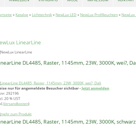
artseite
»
Katalog
»
Lichttechnik
»
NewLux LED
»
NewLux Profilleuchten
»
NewLux 
ewLux LinearLine
inearLine DL4485, Raster, 1145mm, 23W, 3000K, wei?, Dal
eise nur für angemeldete Besucher sichtbar -
Jetzt anmelden
tnr: 292196
ncl. 20 % UST
l.
Versandkosten
)
inearLine DL4485, Raster, 1145mm, 23W, 3000K, schwarz,