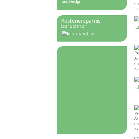
und Design
(i
exk
Kostenersparnis
berechnen
L
Pr
Ar
(i
exk
L
Pr
Ar
(i
exk