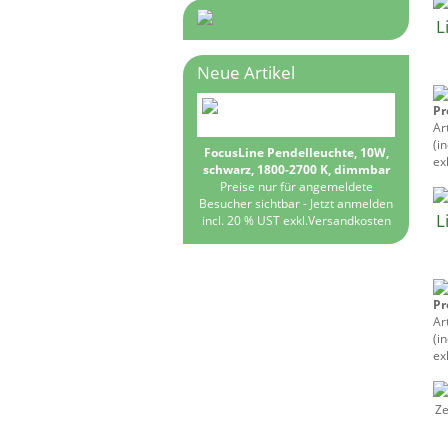
L
Neue Artikel
Pr
Ar
(i
FocusLine Pendelleuchte, 10W,
exk
schwarz, 1800-2700 K, dimmbar
Preise nur für angemeldete
Besucher sichtbar -
Jetzt anmelden
L
incl. 20 % UST exkl.
Versandkosten
Pr
Ar
(i
exk
Z