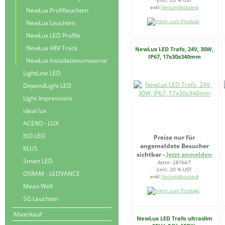
(incl. 20 % UST
exkl.
Versandkosten
)
NewLux Profilleuchten
NewLux Leuchten
NewLux LED Profile
NewLux 48V Track
NewLux LED Trafo, 24V, 30W,
IP67, 17x30x340mm
NewLux Installationsmaterial
LightLine LED
DependLight LED
Light Impressions
ideal lux
ACERO - LUX
ISO LED
Preise nur für
angemeldete Besucher
KLUS
sichtbar -
Jetzt anmelden
Smart LED
Artnr: 287667
(incl. 20 % UST
OSRAM - LEDVANCE
exkl.
Versandkosten
)
Mean Well
SG Leuchten
Abverkauf
NewLux LED Trafo ultraslim