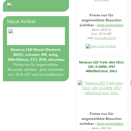
Preise nur für
angemeldete Besucher
Neue Artikel
sichtbar -
Jetzt anmelden
Artnr: 283210
(incl. 20 % UST
exkl.
Versandkosten
)
NewLux LED Wand-/Deckenl.
BASIC, schwarz, 8W, eckig,
160x160mm, CCT, IP20, dimmbar
NewLux LED Trafo slim SELV,
Preise nur für angemeldete
24V, 0-240W, IP67
Besucher sichtbar -
Jetzt anmelden
400x30x21mm, DALI
incl. 20 % UST exkl.
Versandkosten
Preise nur für
angemeldete Besucher
sichtbar -
Jetzt anmelden
Artnr: 293133