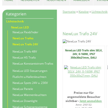
Startseite
»
Katalog
»
Lichttechnik
Kategorien
Lichttechnik
NewLux LED
NewLux Flexb?nder
NewLux Trafo 24V
NewLux Trafos
NewLux Trafo 24V
NewLux LED Trafo slim SELV,
NewLux Trafo 48V
24V, 0-160W, IP67
NewLux HS Trafo
350x30x21mm, DALI
NewLux Konstantstrom-Trafos
NewLux LED Steuerungen
Flutlicht u.Hallenleuchten
NewLux Spots 24V u. 230V
NewLux Panele
Preise nur für
NewLux Wannenleuchten
angemeldete Besucher
NewLux Downlight
sichtbar -
Jetzt anmelden
Artnr: 293132
NewLux Schienensysteme