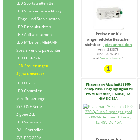
LED Sportstaetten Bel.
LED Strassenbeleuchtung
H?nge- und Stehleuchten
LED Einbauleuchten
Preise nur für
LED Aufbauleuchten
angemeldete Besucher
LED M?belbel. MiniAMP
sichtbar -
Jetzt anmelden
Artnr: 283378
Spezial- und Gipsleuchten
(incl. 20 % UST
LED Flexb?nder
exkl.
Versandkosten
)
LED Steuerungen
Signalumsetzer
LED Dimmer
Phasenan-/Abschnitt (100-
220V)/Push Eingangssignal zu
LED Controller
PWM-Dimmer, 1 Kanal, 12-
Mini-Steuerungen
48V DC 15A
SYS-ONE Serie
Zigbee ZLL
LED Sensoren
DALI Controller
SYS-PRO 230V
Preise nur für