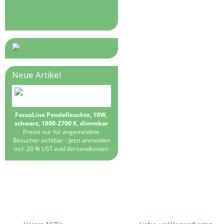
Neue Artikel
FocusLine Pendelleuchte, 10W,
schwarz, 1800-2700 K, dimmbar
Preise nur für angemeldete
Besucher sichtbar -
Jetzt anmelden
incl. 20 % UST exkl.
Versandkosten
MEHR ÜBER...
INFORMATIONEN