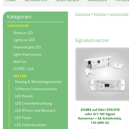
Startseite
»
Katalog
»
Lichttechnik
Kategorien
Lichttechnik
NewLux LED
Signalumsetzer
LightLine LED
DependLight LED
Light Impressions
ideal lux
ACERO - LUX
ISO LED
Katalog & Marketingmaterial
3-Phasen Schienensystem
LED Panele
LED Linearbeleuchtung
ZIGBEE auf DALI DT6/DT8
LED R?hren und Wannenl.
oder 0/1-10V Signal
LED Fluter
Konverter + 5A Schaltrelais,
110-240V AC
LED Hallenleuchten