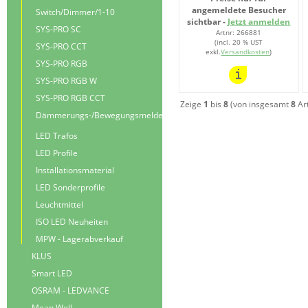
angemeldete Besucher
Switch/Dimmer/1-10
sichtbar -
Jetzt anmelden
SYS-PRO SC
Artnr: 266881
(incl. 20 % UST
SYS-PRO CCT
exkl.
Versandkosten
)
SYS-PRO RGB
SYS-PRO RGB W
SYS-PRO RGB CCT
Zeige
1
bis
8
(von insgesamt
8
Art
Dämmerungs-/Bewegungsmelder
LED Trafos
LED Profile
Installationsmaterial
LED Sonderprofile
Leuchtmittel
ISO LED Neuheiten
MPW - Lagerabverkauf
KLUS
Smart LED
OSRAM - LEDVANCE
Mean Well