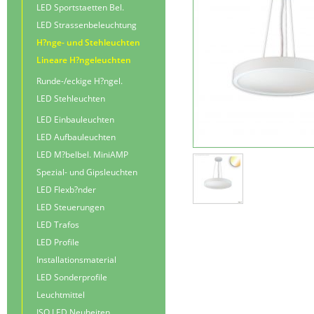
LED Sportstaetten Bel.
LED Strassenbeleuchtung
H?nge- und Stehleuchten
Lineare H?ngeleuchten
Runde-/eckige H?ngel.
LED Stehleuchten
LED Einbauleuchten
LED Aufbauleuchten
LED M?belbel. MiniAMP
Spezial- und Gipsleuchten
LED Flexb?nder
LED Steuerungen
LED Trafos
LED Profile
Installationsmaterial
LED Sonderprofile
Leuchtmittel
ISO LED Neuheiten