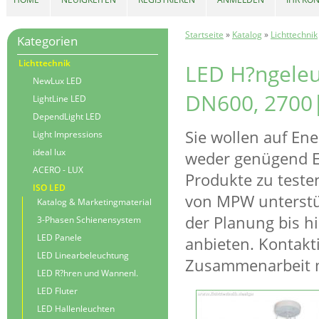
Startseite
»
Katalog
»
Lichttechnik
Kategorien
Lichttechnik
LED H?ngeleu
NewLux LED
DN600, 2700|
LightLine LED
DependLight LED
Sie wollen auf En
Light Impressions
ideal lux
weder genügend Er
ACERO - LUX
Produkte zu teste
ISO LED
von MPW unterstüt
Katalog & Marketingmaterial
der Planung bis h
3-Phasen Schienensystem
LED Panele
anbieten. Kontakti
LED Linearbeleuchtung
Zusammenarbeit m
LED R?hren und Wannenl.
LED Fluter
LED Hallenleuchten