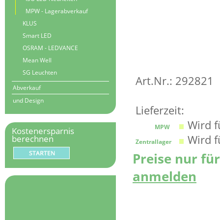
MPW - Lagerabverkauf
KLUS
Smart LED
OSRAM - LEDVANCE
Mean Well
SG Leuchten
Art.Nr.: 292821
Abverkauf
und Design
Lieferzeit:
Wird fü
MPW
Kostenersparnis
Wird fü
berechnen
Zentrallager
Preise nur fü
anmelden