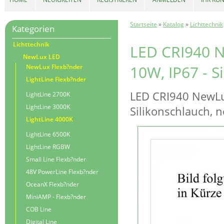
Startseite
»
Katalog
»
Lichttechnik
Kategorien
Lichttechnik
LED CRI940 N
NewLux LED
10W, IP67 - S
NewLux Flexb?nder
LightLine Flexb?nder
LED CRI940 NewLux
LightLine 2700K
LightLine 3000K
Silikonschlauch, n
LightLine 4000K
LightLine 6500K
LightLine RGBW
Small Line Flexb?nder
48V PowerLine Flexb?nder
OceanX Flexb?nder
MiniAMP - Flexb?nder
COB Line
Digital Line