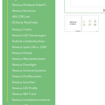
NewLux Flexband Zubeh?r
NewLux NeonLine
48V COB Line
ECOLine Flexb?nder
NewLux Trafos
NewLux LED Steuerungen
Flutlicht u.Hallenleuchten
NewLux Spots 24V u. 230V
NewLux Panele
NewLux Wannenleuchten
NewLux Downlight
NewLux Schienensysteme
NewLux Profilleuchten
NewLux Leuchten
NewLux LED Profile
NewLux 48V Track
NewLux Installationsmaterial