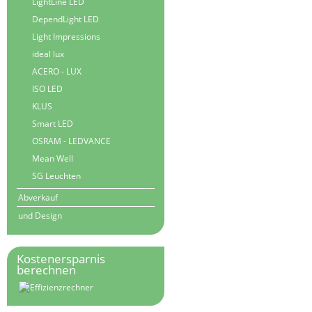
LightLine LED
DependLight LED
Light Impressions
ideal lux
ACERO - LUX
ISO LED
KLUS
Smart LED
OSRAM - LEDVANCE
Mean Well
SG Leuchten
Abverkauf
und Design
Kostenersparnis
berechnen