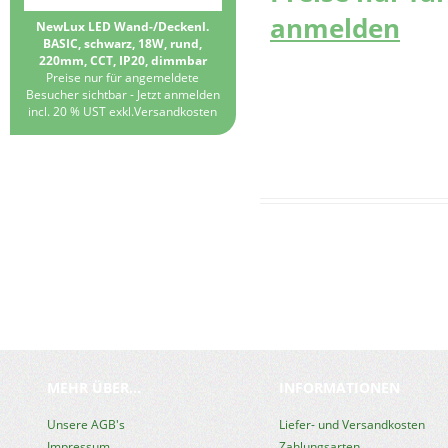
anmelden
NewLux LED Wand-/Deckenl.
BASIC, schwarz, 18W, rund,
220mm, CCT, IP20, dimmbar
Preise nur für angemeldete
Besucher sichtbar -
Jetzt anmelden
incl. 20 % UST exkl.
Versandkosten
MEHR ÜBER...
INFORMATIONEN
Unsere AGB's
Liefer- und Versandkosten
Impressum
Zahlungsarten