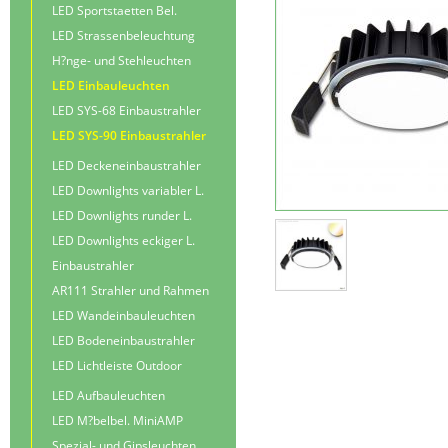
LED Sportstaetten Bel.
LED Strassenbeleuchtung
H?nge- und Stehleuchten
LED Einbauleuchten
LED SYS-68 Einbaustrahler
LED SYS-90 Einbaustrahler
LED Deckeneinbaustrahler
LED Downlights variabler L.
LED Downlights runder L.
LED Downlights eckiger L.
Einbaustrahler
AR111 Strahler und Rahmen
LED Wandeinbauleuchten
LED Bodeneinbaustrahler
LED Lichtleiste Outdoor
LED Aufbauleuchten
LED M?belbel. MiniAMP
Spezial- und Gipsleuchten