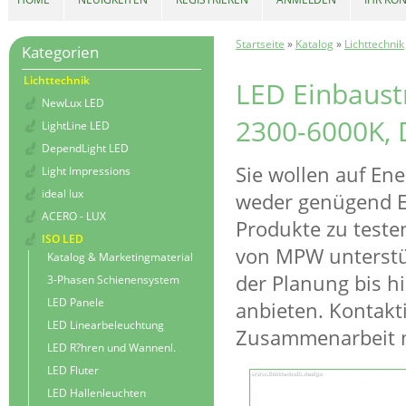
Startseite
»
Katalog
»
Lichttechnik
Kategorien
Lichttechnik
LED Einbaust
NewLux LED
2300-6000K, 
LightLine LED
DependLight LED
Sie wollen auf En
Light Impressions
ideal lux
weder genügend Er
ACERO - LUX
Produkte zu teste
ISO LED
von MPW unterstüt
Katalog & Marketingmaterial
der Planung bis h
3-Phasen Schienensystem
LED Panele
anbieten. Kontakti
LED Linearbeleuchtung
Zusammenarbeit m
LED R?hren und Wannenl.
LED Fluter
LED Hallenleuchten