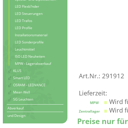
LED Flexb?nder
LED Steuerungen
LED Trafos
LED Profile
Installationsmaterial
LED Sonderprofile
Leuchtmittel
ISO LED Neuheiten
MPW - Lagerabverkauf
KLUS
Art.Nr.: 291912
Smart LED
OSRAM - LEDVANCE
Lieferzeit:
Mean Well
SG Leuchten
Wird fü
MPW
Wird fü
Abverkauf
Zentrallager
und Design
Preise nur fü