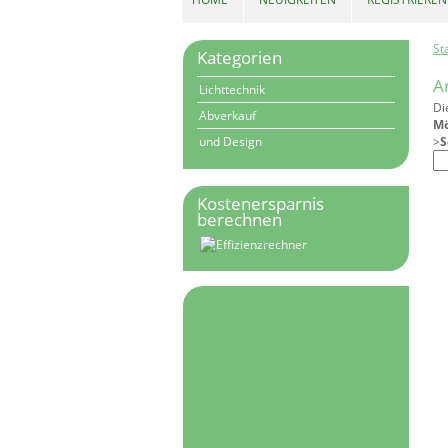
St
Kategorien
A
Lichttechnik
Di
Abverkauf
Mö
und Design
>
S
Kostenersparnis
berechnen