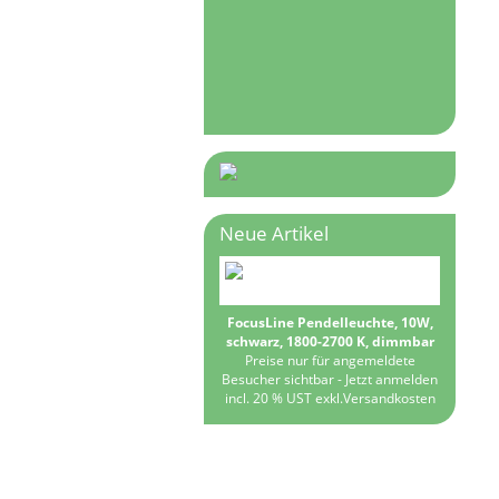
Neue Artikel
FocusLine Pendelleuchte, 10W,
schwarz, 1800-2700 K, dimmbar
Preise nur für angemeldete
Besucher sichtbar -
Jetzt anmelden
incl. 20 % UST exkl.
Versandkosten