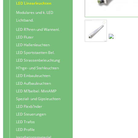
LED Linearleuchten
Modulares und k. LED
Lichtband.
LED R?hren und Wannenl.
LED Fluter
LED Hallenleuchten
LED Sportstaetten Bel.
LED Strassenbeleuchtung
H?nge- und Stehleuchten
LED Einbauleuchten
LED Aufbauleuchten
LED M?belbel. MiniAMP
Spezial- und Gipsleuchten
LED Flexb?nder
LED Steuerungen
LED Trafos
LED Profile
Installationsmaterial