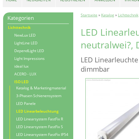
Startseite
»
Katalog
»
Lichttechnik
Kategorien
Lichttechnik
LED Linearle
NewLux LED
neutralwei?,
LightLine LED
DependLight LED
LED Linearleuchte
Light Impressions
ideal lux
dimmbar
ACERO - LUX
ISO LED
Katalog & Marketingmaterial
3-Phasen Schienensystem
LED Panele
LED Linearbeleuchtung
LED Linearsystem FastFix R
LED Linearsystem FastFix S
LED Linearsystem FastFix IP54