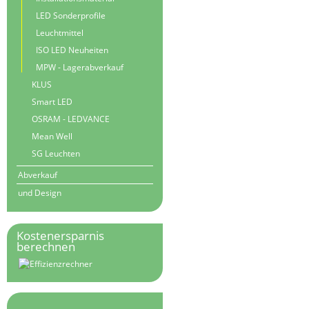
LED Sonderprofile
Leuchtmittel
ISO LED Neuheiten
MPW - Lagerabverkauf
KLUS
Smart LED
OSRAM - LEDVANCE
Mean Well
SG Leuchten
Abverkauf
und Design
Kostenersparnis
berechnen