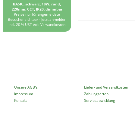
BASIC, schwarz, 18W, rund,
220mm, CCT, IP20, dimmbar
Preise nur für angemeldete
Besucher sichtbar -
Jetzt anmelden
incl. 20 % UST exkl.
Versandkosten
MEHR ÜBER...
INFORMATIONEN
Unsere AGB's
Liefer- und Versandkosten
Impressum
Zahlungsarten
Kontakt
Serviceabwicklung