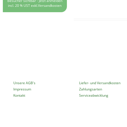
Besucher sichtbar -
Jetzt anmelden
incl. 20 % UST exkl.
Versandkosten
MEHR ÜBER...
INFORMATIONEN
Unsere AGB's
Liefer- und Versandkosten
Impressum
Zahlungsarten
Kontakt
Serviceabwicklung