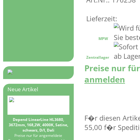
Lieferzeit:
MPW
Zentrallager
Preise nur fü
anmelden
Neue Artikel
F�r diesen Artik
Depend LinearLine HL3680,
3672mm, 168,2W, 4000K, Satine,
55,00 f�r Spedit
schwarz, D/I, Dali
Preise nur für angemeldete