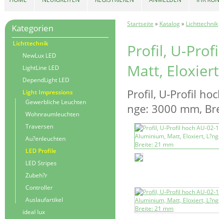
Startseite
»
Katalog
»
Lichttechnik
Kategorien
Lichttechnik
Profil, U-Pro
NewLux LED
Matt, Eloxier
LightLine LED
DependLight LED
Profil, U-Profil ho
Light Impressions
Gewerbliche Leuchten
nge: 3000 mm, Br
Wohnraumleuchten
Traversen
Au?enleuchten
LED Profile
LED Stripes
Zubeh?r
Controller
Auslaufartikel
ideal lux