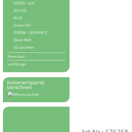
ACERO - LUX
ISO LED
KLUS
Smart LED
OSRAM - LEDVANCE
Mean Well
SG Leuchten
Abverkauf
und Design
Kostenersparnis
berechnen
Art.Nr.: 176258