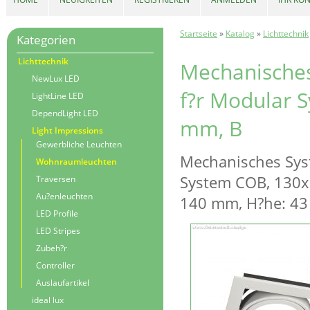
Startseite
»
Katalog
»
Lichttechnik
Kategorien
Lichttechnik
Mechanisches
NewLux LED
f?r Modular 
LightLine LED
DependLight LED
mm, B
Light Impressions
Gewerbliche Leuchten
Mechanisches Sys
Wohnraumleuchten
System COB, 130x
Traversen
Au?enleuchten
140 mm, H?he: 4
LED Profile
LED Stripes
Zubeh?r
Controller
Auslaufartikel
ideal lux