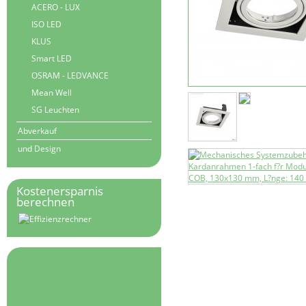
ACERO - LUX
ISO LED
KLUS
Smart LED
OSRAM - LEDVANCE
Mean Well
SG Leuchten
Abverkauf
und Design
Kostenersparnis
berechnen