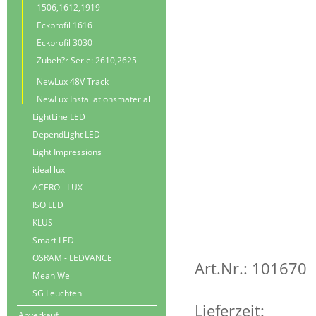
1506,1612,1919
Eckprofil 1616
Eckprofil 3030
Zubeh?r Serie: 2610,2625
NewLux 48V Track
NewLux Installationsmaterial
LightLine LED
DependLight LED
Light Impressions
ideal lux
ACERO - LUX
ISO LED
KLUS
Smart LED
OSRAM - LEDVANCE
Art.Nr.: 101670
Mean Well
SG Leuchten
Lieferzeit:
Abverkauf