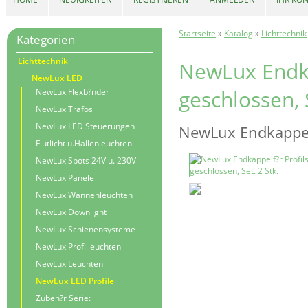
Startseite
»
Katalog
»
Lichttechnik
Kategorien
Lichttechnik
NewLux Endkap
NewLux LED
geschlossen, S
NewLux Flexb?nder
NewLux Trafos
NewLux LED Steuerungen
NewLux Endkappe f?
Flutlicht u.Hallenleuchten
NewLux Spots 24V u. 230V
NewLux Panele
NewLux Wannenleuchten
NewLux Downlight
NewLux Schienensysteme
NewLux Profilleuchten
NewLux Leuchten
NewLux LED Profile
Zubeh?r Serie: