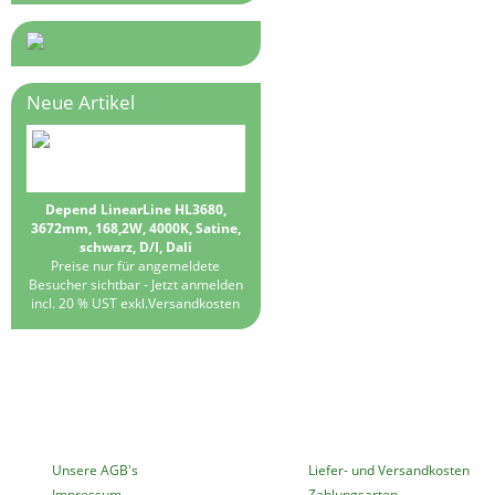
Neue Artikel
Depend LinearLine HL3680,
3672mm, 168,2W, 4000K, Satine,
schwarz, D/I, Dali
Preise nur für angemeldete
Besucher sichtbar -
Jetzt anmelden
incl. 20 % UST exkl.
Versandkosten
MEHR ÜBER...
INFORMATIONEN
Unsere AGB's
Liefer- und Versandkosten
Impressum
Zahlungsarten