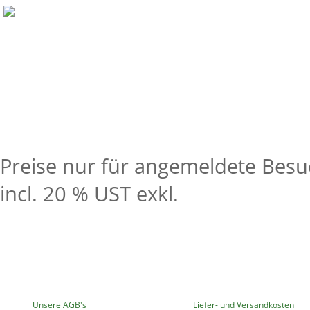
NewLux LED Wand-/Deckenl. BA
CCT, IP20, dimmbar
Preise nur für angemeldete Besu
incl. 20 % UST exkl.
Versandkoste
MEHR ÜBER...
INFORMATIONEN
Unsere AGB's
Liefer- und Versandkosten