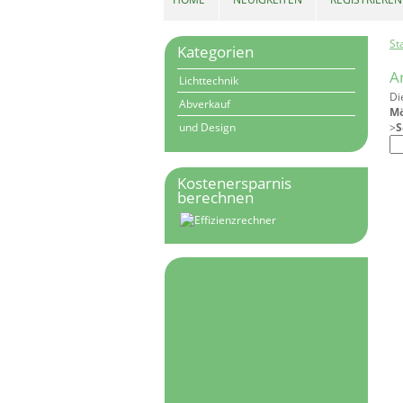
St
Kategorien
A
Lichttechnik
Di
Abverkauf
Mö
und Design
>
S
Kostenersparnis
berechnen