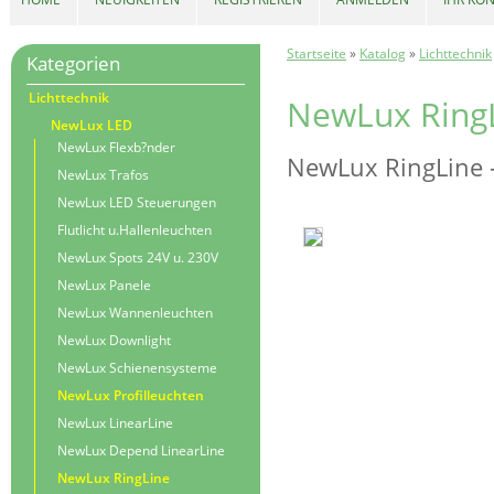
Startseite
»
Katalog
»
Lichttechnik
Kategorien
Lichttechnik
NewLux RingL
NewLux LED
NewLux Flexb?nder
NewLux RingLine -
NewLux Trafos
NewLux LED Steuerungen
Flutlicht u.Hallenleuchten
NewLux Spots 24V u. 230V
NewLux Panele
NewLux Wannenleuchten
NewLux Downlight
NewLux Schienensysteme
NewLux Profilleuchten
NewLux LinearLine
NewLux Depend LinearLine
NewLux RingLine