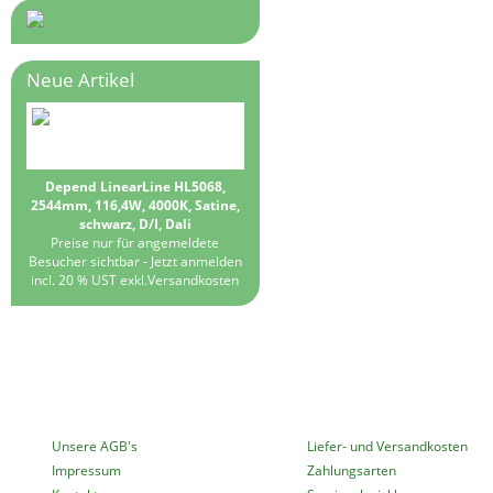
Neue Artikel
Depend LinearLine HL5068,
2544mm, 116,4W, 4000K, Satine,
schwarz, D/I, Dali
Preise nur für angemeldete
Besucher sichtbar -
Jetzt anmelden
incl. 20 % UST exkl.
Versandkosten
MEHR ÜBER...
INFORMATIONEN
Unsere AGB's
Liefer- und Versandkosten
Impressum
Zahlungsarten