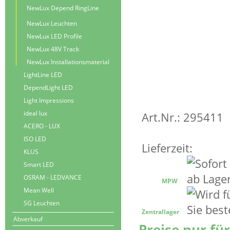
NewLux Depend RingLine
NewLux Leuchten
NewLux LED Profile
NewLux 48V Track
NewLux Installationsmaterial
LightLine LED
DependLight LED
Light Impressions
ideal lux
Art.Nr.: 295411
ACERO - LUX
ISO LED
Lieferzeit:
KLUS
Smart LED
OSRAM - LEDVANCE
MPW
Mean Well
SG Leuchten
Zentrallager
Abverkauf
Preise nur fü