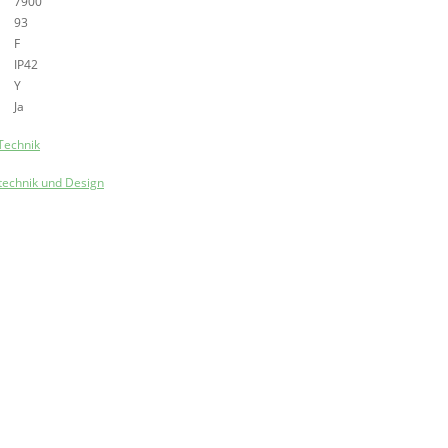
7900
93
F
IP42
Y
Ja
Technik
technik und Design