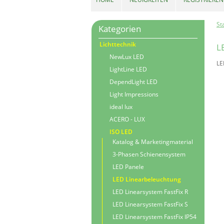
St
Kategorien
Lichttechnik
L
NewLux LED
LE
LightLine LED
DependLight LED
Light Impressions
ideal lux
ACERO - LUX
ISO LED
Katalog & Marketingmaterial
3-Phasen Schienensystem
LED Panele
LED Linearbeleuchtung
LED Linearsystem FastFix R
LED Linearsystem FastFix S
LED Linearsystem FastFix IP54