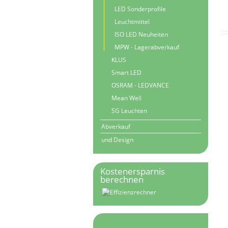
LED Sonderprofile
Leuchtmittel
ISO LED Neuheiten
MPW - Lagerabverkauf
KLUS
Smart LED
OSRAM - LEDVANCE
Mean Well
SG Leuchten
Abverkauf
und Design
Kostenersparnis
berechnen