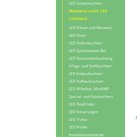
LED Linearleuchten
Modulares und k. LED
Lichtband.
LED R?hren und Wannenl.
LED Fluter
LED Hallenleuchten
LED Sportstaetten Bel.
LED Strassenbeleuchtung
H?nge- und Stehleuchten
LED Einbauleuchten
LED Aufbauleuchten
LED M?belbel. MiniAMP
Spezial- und Gipsleuchten
LED Flexb?nder
LED Steuerungen
LED Trafos
LED Profile
Installationsmaterial