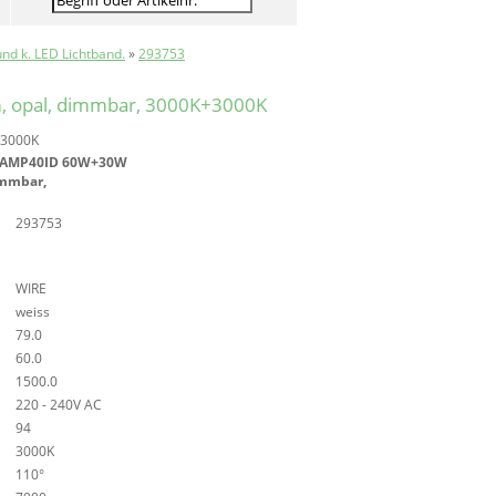
nd k. LED Lichtband.
»
293753
 opal, dimmbar, 3000K+3000K
+3000K
LAMP40ID 60W+30W
immbar,
293753
WIRE
weiss
79.0
60.0
1500.0
220 - 240V AC
94
3000K
110°