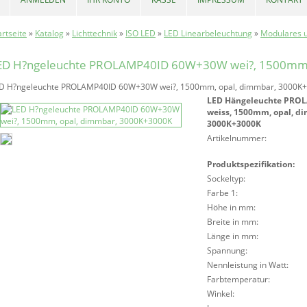
artseite
»
Katalog
»
Lichttechnik
»
ISO LED
»
LED Linearbeleuchtung
»
Modulares u
ED H?ngeleuchte PROLAMP40ID 60W+30W wei?, 1500mm,
D H?ngeleuchte PROLAMP40ID 60W+30W wei?, 1500mm, opal, dimmbar, 3000K
LED Hängeleuchte PRO
weiss, 1500mm, opal, d
3000K+3000K
Artikelnummer:
Produktspezifikation:
Sockeltyp:
Farbe 1:
Höhe in mm:
Breite in mm:
Länge in mm:
Spannung:
Nennleistung in Watt:
Farbtemperatur:
Winkel: