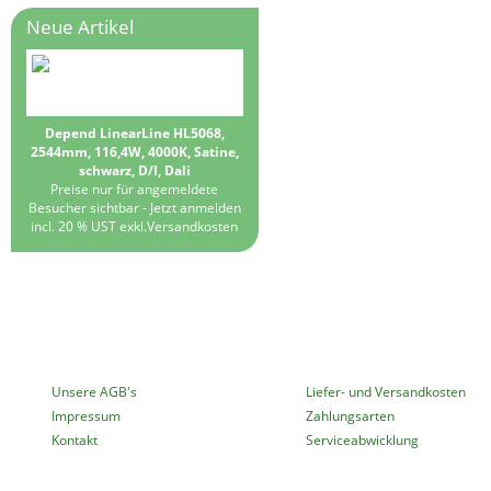
Neue Artikel
Depend LinearLine HL5068,
2544mm, 116,4W, 4000K, Satine,
schwarz, D/I, Dali
Preise nur für angemeldete
Besucher sichtbar -
Jetzt anmelden
incl. 20 % UST exkl.
Versandkosten
MEHR ÜBER...
INFORMATIONEN
Unsere AGB's
Liefer- und Versandkosten
Impressum
Zahlungsarten
Kontakt
Serviceabwicklung