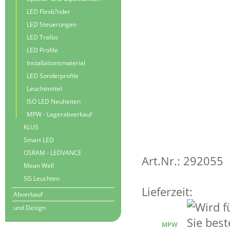
LED Flexb?nder
LED Steuerungen
LED Trafos
LED Profile
Installationsmaterial
LED Sonderprofile
Leuchtmittel
ISO LED Neuheiten
MPW - Lagerabverkauf
KLUS
Smart LED
OSRAM - LEDVANCE
Art.Nr.: 292055
Mean Well
SG Leuchten
Lieferzeit:
Abverkauf
und Design
MPW