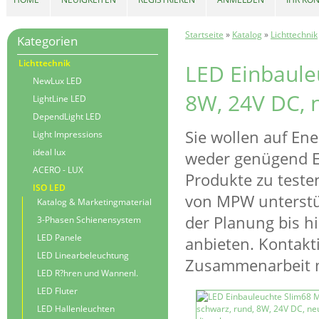
Startseite
»
Katalog
»
Lichttechnik
Kategorien
Lichttechnik
LED Einbaule
NewLux LED
8W, 24V DC, 
LightLine LED
DependLight LED
Sie wollen auf En
Light Impressions
ideal lux
weder genügend Er
ACERO - LUX
Produkte zu teste
ISO LED
von MPW unterstüt
Katalog & Marketingmaterial
der Planung bis h
3-Phasen Schienensystem
LED Panele
anbieten. Kontakti
LED Linearbeleuchtung
Zusammenarbeit m
LED R?hren und Wannenl.
LED Fluter
LED Hallenleuchten