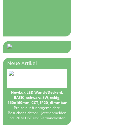
Neue Artikel
NewLux LED Wand-/Deckenl.
BASIC, schwarz, 8W, eckig,
160x160mm, CCT, IP20, dimmbar
Preise nur für angemeldete
Besucher sichtbar -
Jetzt anmelden
incl. 20 % UST exkl.
Versandkosten