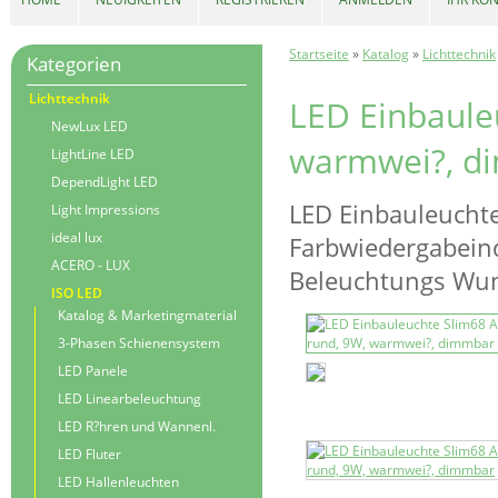
Startseite
»
Katalog
»
Lichttechnik
Kategorien
Lichttechnik
LED Einbauleu
NewLux LED
warmwei?, d
LightLine LED
DependLight LED
LED Einbauleuchte
Light Impressions
ideal lux
Farbwiedergabeinde
ACERO - LUX
Beleuchtungs Wu
ISO LED
Katalog & Marketingmaterial
3-Phasen Schienensystem
LED Panele
LED Linearbeleuchtung
LED R?hren und Wannenl.
LED Fluter
LED Hallenleuchten