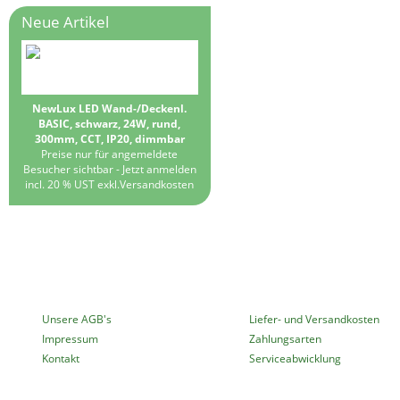
Neue Artikel
NewLux LED Wand-/Deckenl.
BASIC, schwarz, 24W, rund,
300mm, CCT, IP20, dimmbar
Preise nur für angemeldete
Besucher sichtbar -
Jetzt anmelden
incl. 20 % UST exkl.
Versandkosten
MEHR ÜBER...
INFORMATIONEN
Unsere AGB's
Liefer- und Versandkosten
Impressum
Zahlungsarten
Kontakt
Serviceabwicklung