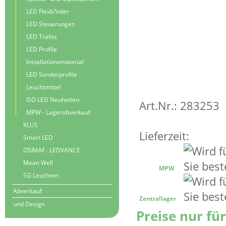
LED Flexb?nder
LED Steuerungen
LED Trafos
LED Profile
Installationsmaterial
LED Sonderprofile
Leuchtmittel
ISO LED Neuheiten
Art.Nr.: 283253
MPW - Lagerabverkauf
KLUS
Lieferzeit:
Smart LED
OSRAM - LEDVANCE
Mean Well
MPW
SG Leuchten
Abverkauf
Zentrallager
und Design
Preise nur fü