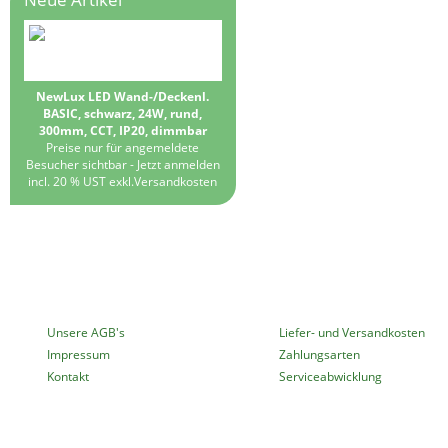
NewLux LED Wand-/Deckenl.
BASIC, schwarz, 24W, rund,
300mm, CCT, IP20, dimmbar
Preise nur für angemeldete
Besucher sichtbar -
Jetzt anmelden
incl. 20 % UST exkl.
Versandkosten
MEHR ÜBER...
INFORMATIONEN
Unsere AGB's
Liefer- und Versandkosten
Impressum
Zahlungsarten
Kontakt
Serviceabwicklung