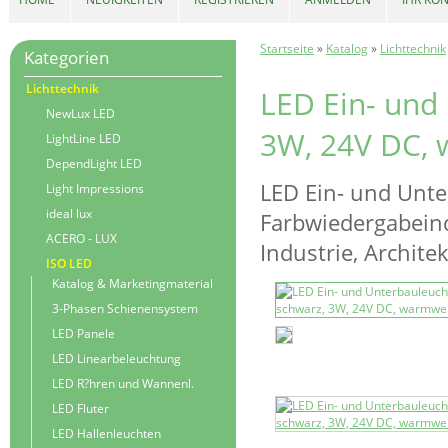
Startseite
»
Katalog
»
Lichttechnik
Kategorien
Lichttechnik
LED Ein- und
NewLux LED
3W, 24V DC,
LightLine LED
DependLight LED
LED Ein- und Unt
Light Impressions
ideal lux
Farbwiedergabeind
ACERO - LUX
Industrie, Archite
ISO LED
Katalog & Marketingmaterial
3-Phasen Schienensystem
LED Panele
LED Linearbeleuchtung
LED R?hren und Wannenl.
LED Fluter
LED Hallenleuchten