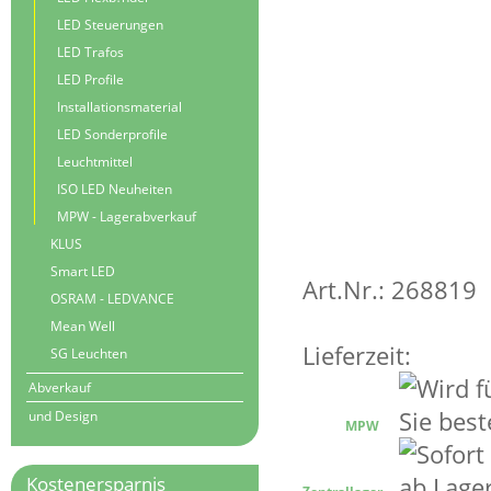
LED Steuerungen
LED Trafos
LED Profile
Installationsmaterial
LED Sonderprofile
Leuchtmittel
ISO LED Neuheiten
MPW - Lagerabverkauf
KLUS
Smart LED
Art.Nr.: 268819
OSRAM - LEDVANCE
Mean Well
Lieferzeit:
SG Leuchten
Abverkauf
und Design
MPW
Kostenersparnis