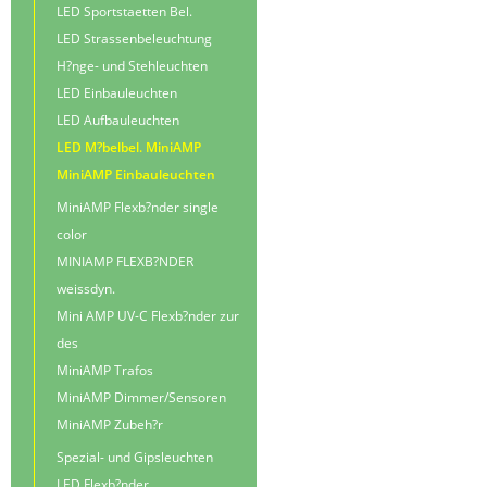
LED Sportstaetten Bel.
LED Strassenbeleuchtung
H?nge- und Stehleuchten
LED Einbauleuchten
LED Aufbauleuchten
LED M?belbel. MiniAMP
MiniAMP Einbauleuchten
MiniAMP Flexb?nder single
color
MINIAMP FLEXB?NDER
weissdyn.
Mini AMP UV-C Flexb?nder zur
des
MiniAMP Trafos
MiniAMP Dimmer/Sensoren
MiniAMP Zubeh?r
Spezial- und Gipsleuchten
LED Flexb?nder