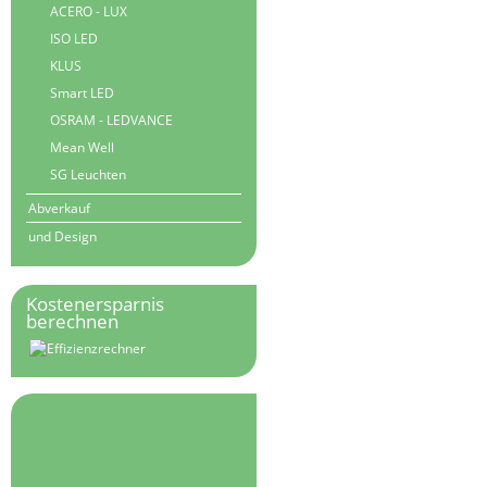
ACERO - LUX
ISO LED
KLUS
Smart LED
OSRAM - LEDVANCE
Mean Well
SG Leuchten
Abverkauf
und Design
Kostenersparnis
berechnen