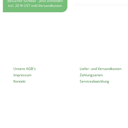
Besucher sichtbar -
Jetzt anmelden
incl. 20 % UST exkl.
Versandkosten
MEHR ÜBER...
INFORMATIONEN
Unsere AGB's
Liefer- und Versandkosten
Impressum
Zahlungsarten
Kontakt
Serviceabwicklung