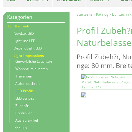
Startseite
»
Katalog
»
Lichttechnik
Kategorien
Lichttechnik
Profil Zubeh?
NewLux LED
Naturbelasse
LightLine LED
DependLight LED
Profil Zubeh?r, Nu
Light Impressions
Gewerbliche Leuchten
nge: 80 mm, Brei
Wohnraumleuchten
Traversen
Au?enleuchten
LED Profile
LED Stripes
Zubeh?r
Controller
Auslaufartikel
ideal lux