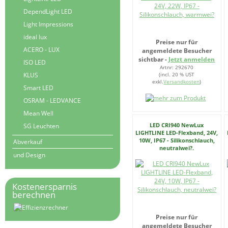
DependLight LED
Light Impressions
ideal lux
Preise nur für
ACERO - LUX
angemeldete Besucher
sichtbar -
Jetzt anmelden
ISO LED
Artnr: 292670
(incl. 20 % UST
KLUS
exkl.
Versandkosten
)
Smart LED
OSRAM - LEDVANCE
Mean Well
LED CRI940 NewLux
SG Leuchten
LIGHTLINE LED-Flexband, 24V,
10W, IP67 - Silikonschlauch,
Abverkauf
neutralwei?.
und Design
Kostenersparnis
berechnen
Preise nur für
angemeldete Besucher