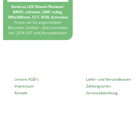
NewLux LED Wand-/Deckenl.
BASIC, schwarz, 24W, eckig,
300x300mm, CCT, IP20, dimmbar
Preise nur für angemeldete
Besucher sichtbar -
Jetzt anmelden
incl. 20 % UST exkl.
Versandkosten
MEHR ÜBER...
INFORMATIONEN
Unsere AGB's
Liefer- und Versandkosten
Impressum
Zahlungsarten
Kontakt
Serviceabwicklung