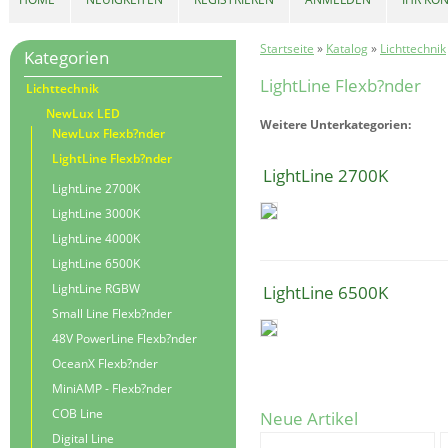
Startseite
»
Katalog
»
Lichttechnik
Kategorien
LightLine Flexb?nder
Lichttechnik
NewLux LED
Weitere Unterkategorien:
NewLux Flexb?nder
LightLine Flexb?nder
LightLine 2700K
LightLine 2700K
LightLine 3000K
LightLine 4000K
LightLine 6500K
LightLine RGBW
LightLine 6500K
Small Line Flexb?nder
48V PowerLine Flexb?nder
OceanX Flexb?nder
MiniAMP - Flexb?nder
COB Line
Neue Artikel
Digital Line