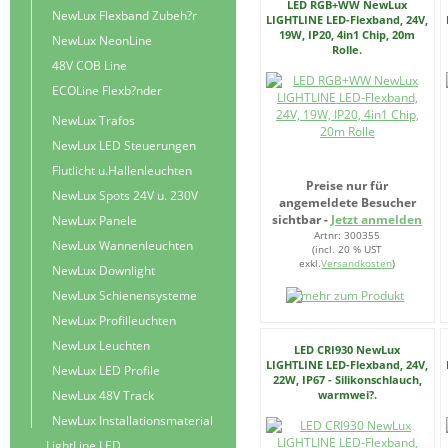
LED RGB+WW NewLux
NewLux Flexband Zubeh?r
LIGHTLINE LED-Flexband, 24V,
19W, IP20, 4in1 Chip, 20m
NewLux NeonLine
Rolle.
48V COB Line
ECOLine Flexb?nder
NewLux Trafos
NewLux LED Steuerungen
Flutlicht u.Hallenleuchten
Preise nur für
NewLux Spots 24V u. 230V
angemeldete Besucher
sichtbar -
Jetzt anmelden
NewLux Panele
Artnr: 300355
NewLux Wannenleuchten
(incl. 20 % UST
exkl.
Versandkosten
)
NewLux Downlight
NewLux Schienensysteme
NewLux Profilleuchten
NewLux Leuchten
LED CRI930 NewLux
LIGHTLINE LED-Flexband, 24V,
NewLux LED Profile
22W, IP67 - Silikonschlauch,
warmwei?.
NewLux 48V Track
NewLux Installationsmaterial
LightLine LED